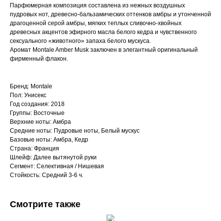
Парфюмерная композиция составлена из нежных воздушных
пудровых нот, древесно-бальзамических оттенков амбры и утонченной
драгоценной серой амбры, мягких теплых сливочно-хвойных
древесных акцентов эфирного масла белого кедра и чувственного
сексуального «животного» запаха белого мускуса.
Аромат Montale Amber Musk заключен в элегантный оригинальный
фирменный флакон.
Бренд: Montale
Пол: Унисекс
Год создания: 2018
Группы: Восточные
Верхние ноты: Амбра
Средние ноты: Пудровые ноты, Белый мускус
Базовые ноты: Амбра, Кедр
Страна: Франция
Шлейф: Далее вытянутой руки
Сегмент: Селективная / Нишевая
Стойкость: Средний 3-6 ч.
Смотрите также