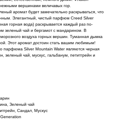
снежными вершинами величавых гор.
леный аромат будет замечательно раскрываться, что
нным. Элегантный, чистый парфюм Creed Silver
яная горная вода) раскрывается каждый раз по-
ом зеленый чай и бергамот с мандарином. В
морозного воздуха горных вершин. Туманная дымка
сной. Этот аромат достоин стать вашим любимым!
 парфюма Silver Mountain Water являются черная
, зеленый чай, мускус, гальбанум, петитгрейн и
дарин
ина, Зеленый чай
итгрейн, Сандал, Мускус
 Generation