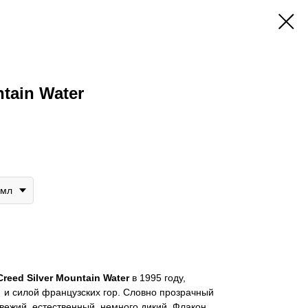
ntain Water
0мл
Creed Silver Mountain Water
в 1995 году,
и силой французских гор. Словно прозрачный
свежий, естественный, немного дикий. Флакон