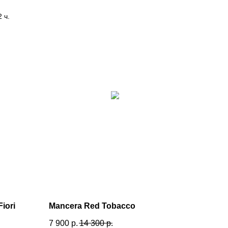
 ч.
iori
Mancera Red Tobacco
7 900
р.
14 300
р.