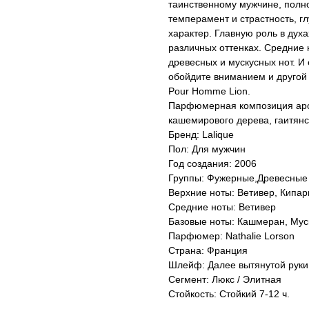
таинственному мужчине, полн
темперамент и страстность, г
характер. Главную роль в духа
различных оттенках. Средние 
древесных и мускусных нот. И
обойдите вниманием и другой
Pour Homme Lion.
Парфюмерная композиция аром
кашемирового дерева, гаитянс
Бренд: Lalique
Пол: Для мужчин
Год создания: 2006
Группы: Фужерные,Древесные
Верхние ноты: Ветивер, Кипар
Средние ноты: Ветивер
Базовые ноты: Кашмеран, Мус
Парфюмер: Nathalie Lorson
Страна: Франция
Шлейф: Далее вытянутой руки
Сегмент: Люкс / Элитная
Стойкость: Стойкий 7-12 ч.