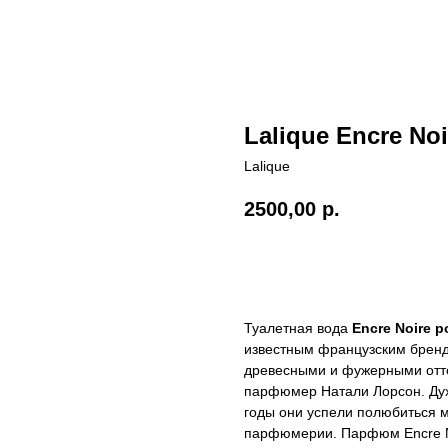
Lalique Encre No
Lalique
2500,00
р.
В КОРЗИНУ
Туалетная вода
Encre Noire 
известным французским бренд
древесными и фужерными отте
парфюмер Натали Лорсон. Дух
годы они успели полюбиться 
парфюмерии. Парфюм Encre No