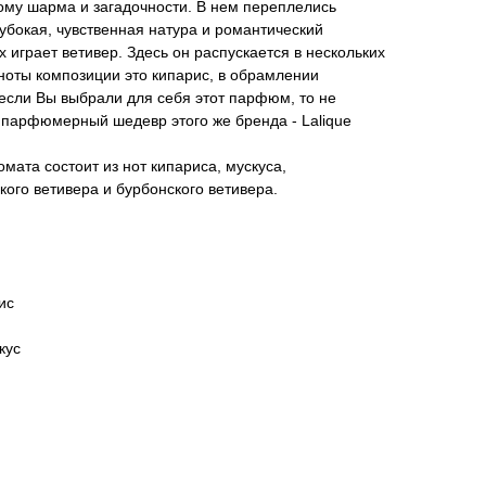
ому шарма и загадочности. В нем переплелись
лубокая, чувственная натура и романтический
х играет ветивер. Здесь он распускается в нескольких
ноты композиции это кипарис, в обрамлении
 если Вы выбрали для себя этот парфюм, то не
 парфюмерный шедевр этого же бренда - Lalique
ата состоит из нот кипариса, мускуса,
кого ветивера и бурбонского ветивера.
ис
кус