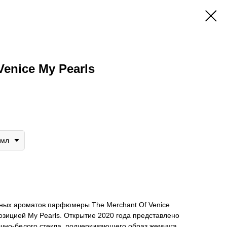
Venice My Pearls
0мл
ных ароматов парфюмеры The Merchant Of Venice
зицией My Pearls. Открытие 2020 года представлено
чно-белого стекла, подчеркивающего образ жемчуга,