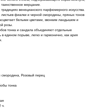
 и таинственное мерцание.
х традициях венецианского парфюмерного искусства.
х листьев фиалки и черной смородины, пряных тонов
расцветает белыми цветами, звонким ландышем и
ой розы.
обов тонка и сандала объединяют отдельные
ь в едином порыве, легко и гармонично, как ария
и.
я смородина, Розовый перец
Бобы тонка
вая
 ч.