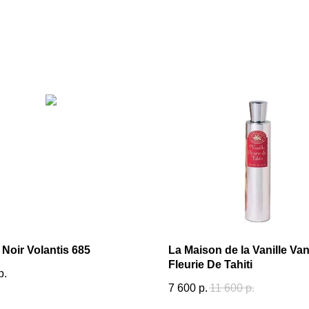
Noir Volantis 685
La Maison de la Vanille Van
Fleurie De Tahiti
р.
7 600
р.
11 600
р.