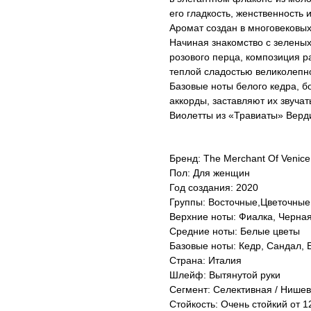
его гладкость, женственность
Аромат создан в многовековы
Начиная знакомство с зелены
розового перца, композиция 
теплой сладостью великолепн
Базовые ноты белого кедра, б
аккорды, заставляют их звучат
Виолетты из «Травиаты» Верд
Бренд: The Merchant Of Venice
Пол: Для женщин
Год создания: 2020
Группы: Восточные,Цветочные
Верхние ноты: Фиалка, Черна
Средние ноты: Белые цветы
Базовые ноты: Кедр, Сандал, 
Страна: Италия
Шлейф: Вытянутой руки
Сегмент: Селективная / Нише
Стойкость: Очень стойкий от 12