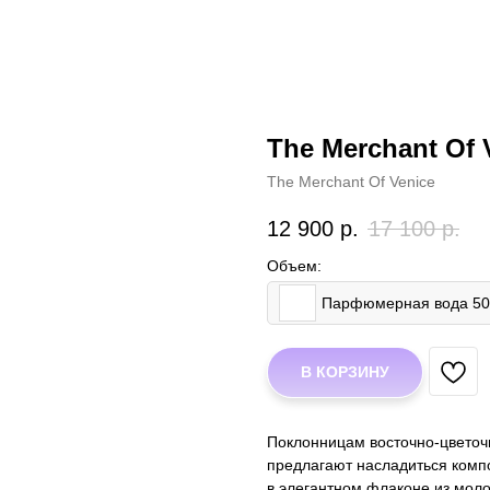
The Merchant Of 
The Merchant Of Venice
12 900
р.
17 100
р.
Объем:
Парфюмерная вода 5
В КОРЗИНУ
Поклонницам восточно-цветоч
предлагают насладиться компо
в элегантном флаконе из моло