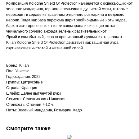
Композиция Kologne Shield Of Protection начинается с освежающих нот
зелёного мандарина, горького апельсина и душистой мяты, которые
переходят в сердце из травянисто-пряного розмарина и медового
нероли. Тогда как база парфюма дарит хвойно-дымные ноты кедра,
бархатисто-древесные оттенки кашмерана и сияющие нотки
уникального сочного аккорда зелёных растительных нот.
Яркий и самобытный, словно пронизанный лучами света, аромат
Kilian Kologne Shield Of Protection действует как защитная аура,
окутывающая чистотой и жизненной силой.
Бренд: Kilian
Пол: Унисекс
Год создания: 2022
Группы: Цитрусовые
Страна: Франция
Шлейф: Далее вытянутой руки
Сегмент: Селективная / Нишевая
Стойкость: Стойкий 7-12 ч.
Ноты: Зеленый мандарин, Розмарин, Кедр
Смотрите также