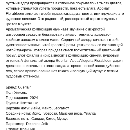
пустыня вдруг превращается в сплошное покрывало из тысяч цветов,
которые стремятся успеть процвести, пока есть влага. Аромат
Florabloom включает в себя яркие, как радуга, цветы, имитирующие это
чудесное явление. Это радостный, разноцветный взрыв радужных
цветов в букете.
Ароматическая композиция начинает звучание с искристой
цитрусовой свежести бергамота и лайма с тонким, сладковато-
хвойным запахом спелого манго. Сердечный аккорд сочетает в себе
чувственность знаменитой грасской розы центифолии со сверкающей
нотой туберозы, которая придает смеси восхитительный цветочный
посыл. Дуэт фиалки и ириса вносит в композицию свежий, пудровый
оттенок. А финальный аккорд Guerlain Aqua Allegoria Florabloom дарит
древесно-сливочные оттенки сандала, пряно-лесной запах дубового
мха, легкое прикосновение нот кокоса и волнующий мускус с легким
пудровым оттенком.
Бренд: Guerlain
Пол: Унисекс
Год создания: 2024
Группы: Цветочные
Верхние ноты: Лайм, Манго, Бергамот
Средние ноты: Ирис, Тубероза, Майская роза, Фиалка
Базовые ноты: Сандал, Кокос, Мускус
Парфюмер: Delphine Jelk
Страна: Франция