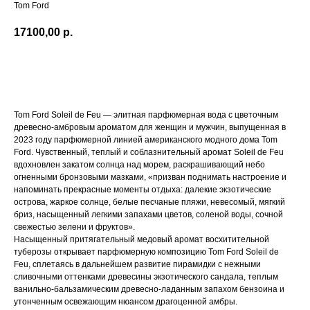
Tom Ford
17100,00
р.
В КОРЗИНУ
Tom Ford Soleil de Feu — элитная парфюмерная вода с цветочным
древесно-амбровым ароматом для женщин и мужчин, выпущенная в
2023 году парфюмерной линией американского модного дома Tom
Ford. Чувственный, теплый и соблазнительный аромат Soleil de Feu
вдохновлен закатом солнца над морем, раскрашивающий небо
огненными бронзовыми мазками, «призван поднимать настроение и
напоминать прекрасные моменты отдыха: далекие экзотические
острова, жаркое солнце, белые песчаные пляжи, невесомый, мягкий
бриз, насыщенный легкими запахами цветов, соленой воды, сочной
свежестью зелени и фруктов».
Насыщенный притягательный медовый аромат восхитительной
туберозы открывает парфюмерную композицию Tom Ford Soleil de
Feu, сплетаясь в дальнейшем развитие пирамидки с нежными
сливочными оттенками древесины экзотического сандала, теплым
ванильно-бальзамическим древесно-ладанным запахом бензоина и
утонченным освежающим нюансом драгоценной амбры.