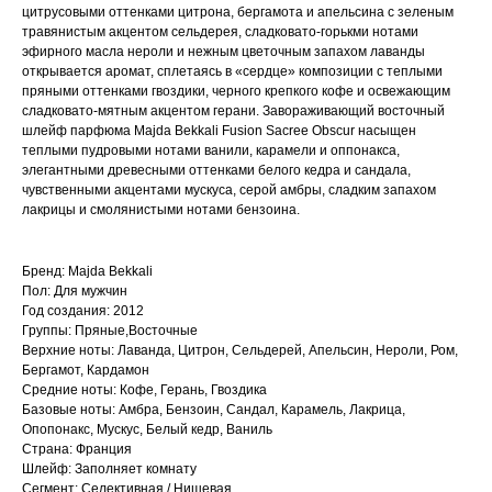
цитрусовыми оттенками цитрона, бергамота и апельсина с зеленым
травянистым акцентом сельдерея, сладковато-горькми нотами
эфирного масла нероли и нежным цветочным запахом лаванды
открывается аромат, сплетаясь в «сердце» композиции с теплыми
пряными оттенками гвоздики, черного крепкого кофе и освежающим
сладковато-мятным акцентом герани. Завораживающий восточный
шлейф парфюма Majda Bekkali Fusion Sacree Obscur насыщен
теплыми пудровыми нотами ванили, карамели и оппонакса,
элегантными древесными оттенками белого кедра и сандала,
чувственными акцентами мускуса, серой амбры, сладким запахом
лакрицы и смолянистыми нотами бензоина.
Бренд: Majda Bekkali
Пол: Для мужчин
Год создания: 2012
Группы: Пряные,Восточные
Верхние ноты: Лаванда, Цитрон, Сельдерей, Апельсин, Нероли, Ром,
Бергамот, Кардамон
Средние ноты: Кофе, Герань, Гвоздика
Базовые ноты: Амбра, Бензоин, Сандал, Карамель, Лакрица,
Опопонакс, Мускус, Белый кедр, Ваниль
Страна: Франция
Шлейф: Заполняет комнату
Сегмент: Селективная / Нишевая