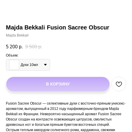
Majda Bekkali Fusion Sacree Obscur
Majda Bekkali
5 200
р.
9 500
р.
Объем:
Духи 10мл
В КОРЗИНУ
Fusion Sacree Obscur — селективные духи с восточно-пряным унисекс-
ароматом, выпущенный в 2012 году парфюмерным брендом Majda
Bekkali из Франции. Невероятно насыщенный аромат Fusion Sacree
Obscur создан на контрасте освежающих цитрусов, смолистых
древесных нот и богатым пряным букетом восточных специй.
Острым теплым аккордом солнечного рома, кардамона, свежими