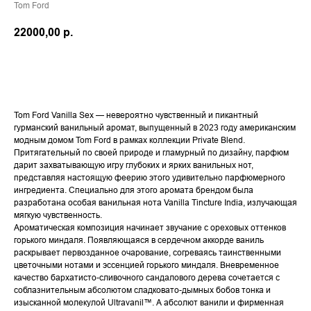
Tom Ford
22000,00
р.
В КОРЗИНУ
Tom Ford Vanilla Sex — невероятно чувственный и пикантный
гурманский ванильный аромат, выпущенный в 2023 году американским
модным домом Tom Ford в рамках коллекции Private Blend.
Притягательный по своей природе и гламурный по дизайну, парфюм
дарит захватывающую игру глубоких и ярких ванильных нот,
представляя настоящую феерию этого удивительно парфюмерного
ингредиента. Специально для этого аромата брендом была
разработана особая ванильная нота Vanilla Tincture India, излучающая
мягкую чувственность.
Ароматическая композиция начинает звучание с ореховых оттенков
горького миндаля. Появляющаяся в сердечном аккорде ваниль
раскрывает первозданное очарование, согреваясь таинственными
цветочными нотами и эссенцией горького миндаля. Вневременное
качество бархатисто-сливочного сандалового дерева сочетается с
соблазнительным абсолютом сладковато-дымных бобов тонка и
изысканной молекулой Ultravanil™. А абсолют ванили и фирменная