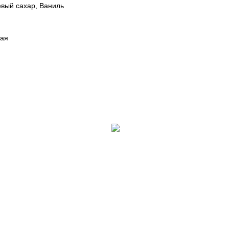
евый сахар, Ваниль
вая