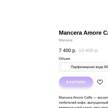
Mancera Amore C
Mancera
7 400
р.
13 400
р.
Объем:
Парфюмерная вода 6
В КОРЗИНУ
Mancera Amore Caffe — восхи
любителей кофе, выпущенный 
является одой союзу двух пр