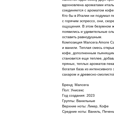
вдохновлена ароматами италь
соединяется с ароматом кофе
Кто бы в Италии ни подумал п
с горячим эспрессо, они, скор
ощущения. В этом безумном ж
появились и удивительные оль
оставить равнодушным.
Композиция Mancera Amore Ca
и ванили. Теплая смесь откр
кофе, дополненным пьянящим 
становится еще теплее, добав
пряных, теплых ароматов пек
богатая база из интенсивного
сахаром и древесно-смолисто
Бренд: Mancera
Пол: Унисекс
Год создания: 2023
Группы: Ванильные
Верхние ноты: Ликер, Кофе
Средние ноты: Ваниль, Печен