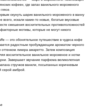
янских кофеен, где запах ванильного мороженого
 глясе.
ервым окунуть шарик ванильного мороженого в ванну
ее всего, искали какие-то новые, богатые вкусовые
есте смешения восхитительных противоположностей
факторные мотивы, которые не могут никого
ffe — это обонятельное путешествие в чудеса кофе
ывается радостным пробуждающим ароматом черного
оттенком ликера амаретто. Затем композиция
ляя восхитительное ванильное мороженое и нотки
арни. Завершает звучание парфюма великолепная
 запаха стручков ванили, посыпанных коричневым
й серой амброй.
ье