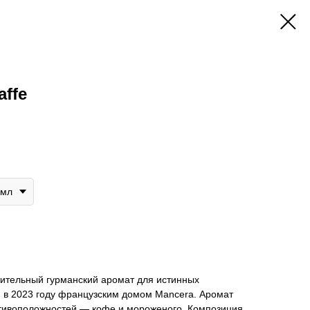
affe
0мл
тительный гурманский аромат для истинных
в 2023 году французским домом Mancera. Аромат
отивоположностей — кофе и мороженого. Композиция