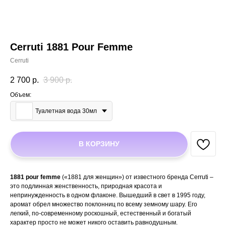
Cerruti 1881 Pour Femme
Cerruti
2 700
р.
3 900
р.
Объем:
Туалетная вода 30мл
В КОРЗИНУ
1881 pour femme
(«1881 для женщин») от известного бренда Cerruti –
это подлинная женственность, природная красота и
непринужденность в одном флаконе. Вышедший в свет в 1995 году,
аромат обрел множество поклонниц по всему земному шару. Его
легкий, по-современному роскошный, естественный и богатый
характер просто не может никого оставить равнодушным.