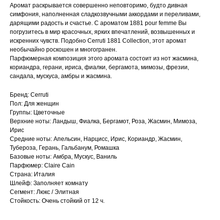
Аромат раскрывается совершенно неповторимо, будто дивная
симфония, наполненная сладкозвучными аккордами и переливами,
дарящими радость и счастье. С ароматом 1881 pour femme Вы
погрузитесь в мир красочных, ярких впечатлений, возвышенных и
искренних чувств. Подобно Cerruti 1881 Collection, этот аромат
необычайно роскошен и многогранен.
Парфюмерная композиция этого аромата состоит из нот жасмина,
кориандра, герани, ириса, фиалки, бергамота, мимозы, фрезии,
сандала, мускуса, амбры и жасмина.
Бренд: Cerruti
Пол: Для женщин
Группы: Цветочные
Верхние ноты: Ландыш, Фиалка, Бергамот, Роза, Жасмин, Мимоза,
Ирис
Средние ноты: Апельсин, Нарцисс, Ирис, Кориандр, Жасмин,
Тубероза, Герань, Гальбанум, Ромашка
Базовые ноты: Амбра, Мускус, Ваниль
Парфюмер: Claire Cain
Страна: Италия
Шлейф: Заполняет комнату
Сегмент: Люкс / Элитная
Стойкость: Очень стойкий от 12 ч.