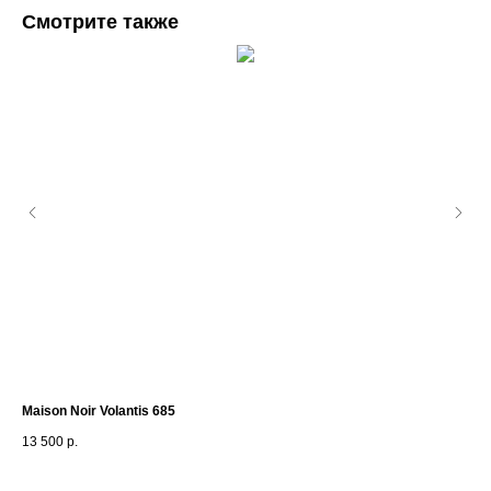
Смотрите также
Maison Noir Volantis 685
Me
13 500
р.
16 