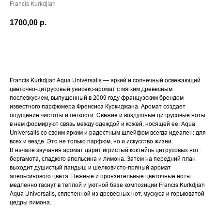
Francis Kurkdjian
1700,00
р.
В КОРЗИНУ
Francis Kurkdjian Aqua Universalis — яркий и солнечный освежающий
цветочно-цитрусовый унисекс-аромат с мягким древесным
послевкусием, выпущенный в 2009 году французским брендом
известного парфюмера Френсиса Куркиджана. Аромат создает
ощущение чистоты и легкости. Свежие и воздушные цитрусовые ноты
в нем формируют связь между одеждой и кожей, носящей ее. Aqua
Universalis со своим ярким и радостным шлейфом всегда идеален: для
всех и везде. Это не только парфюм, но и искусство жизни.
В начале звучания аромат дарит игристый коктейль цитрусовых нот
бергамота, сладкого апельсина и лимона. Затем на передний план
выходит душистый ландыш и шелковисто-пряный аромат
апельсинового цвета. Нежные и пронзительные цветочные ноты
медленно гаснут в теплой и уютной базе композиции Francis Kurkdjian
Aqua Universalis, сплетенной из древесных нот, мускуса и горьковатой
цедры лимона.