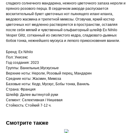
сладкого солнечного мандарина, нежного цветочного запаха нероли и
пряного розового перца. В сердечном аккорде распускается
восхитительный букет цветочных нот пьянящего иланг-иланга,
медового жасмина и трепетной мимозы. Отзвучав, яркий костер
цветочных нот медленно растворяется в пространстве, оставляя
после себя мягкий и чувственный ольфакторный шлейф Ex Nihilo
Vesper Glitz, сотканный из смолистого кедра, сладковато-дымных
бобов тонка, нежнейшего мускуса и легкого прикосновения ванили.
Бренд: Ex Nihilo
Пол: Унисекс
Год создания: 2023
Группы: Ванильные,Мускусные
Верхние ноты: Нероли, Розовый перец, Мандарин
Средние ноты: Жасмин, Мимоза
Базовые ноты: Кедр, Мускус, Бобы тонка, Ваниль
Страна: Франция
Шлейф: Далее вытянутой руки
Сегмент: Селективная / Нишевая
Стойкость: Стойкий 7-12 ч.
Смотрите также