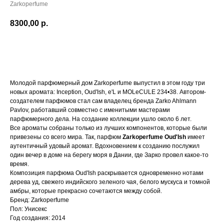
Zarkoperfume
8300,00
р.
В КОРЗИНУ
Молодой парфюмерный дом Zarkoperfume выпустил в этом году три
новых аромата: Inception, Oud'Ish, e'L и MOLeCULE 234•38. Автором-
создателем парфюмов стал сам владелец бренда Zarko Ahlmann
Pavlov, работавший совместно с именитыми мастерами
парфюмерного дела. На создание коллекции ушло около 6 лет.
Все ароматы собраны только из лучших компонентов, которые были
привезены со всего мира. Так, парфюм
Zarkoperfume Oud'Ish
имеет
аутентичный удовый аромат. Вдохновением к созданию послужил
один вечер в доме на берегу моря в Дании, где Зарко провел какое-то
время.
Композиция парфюма Oud'Ish раскрывается одновременно нотами
дерева уд, свежего индийского зеленого чая, белого мускуса и томной
амбры, которые прекрасно сочетаются между собой.
Бренд: Zarkoperfume
Пол: Унисекс
Год создания: 2014