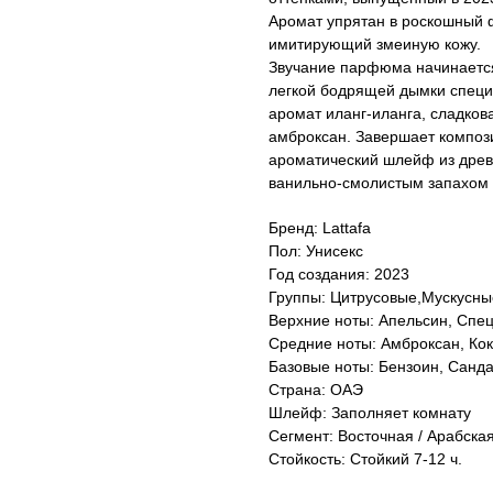
Аромат упрятан в роскошный 
имитирующий змеиную кожу.
Звучание парфюма начинается
легкой бодрящей дымки специ
аромат иланг-иланга, сладков
амброксан. Завершает композ
ароматический шлейф из древ
ванильно-смолистым запахом 
Бренд: Lattafa
Пол: Унисекс
Год создания: 2023
Группы: Цитрусовые,Мускусны
Верхние ноты: Апельсин, Спец
Средние ноты: Амброксан, Кок
Базовые ноты: Бензоин, Санда
Страна: ОАЭ
Шлейф: Заполняет комнату
Сегмент: Восточная / Арабска
Стойкость: Стойкий 7-12 ч.