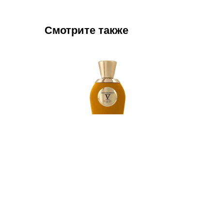
Смотрите также
V Canto Sigismondo
Carner
10 300
р.
13 800
р.
8 600
р