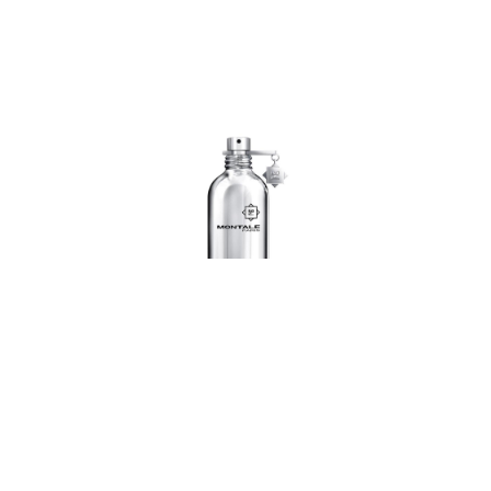
Montale Vanille Absolu
2 100
р.