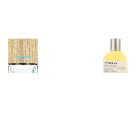
 Barcelona Rock Star
Le Labo Vetiver 46
.
11 400
р.
22 300
р.
34 300
р.