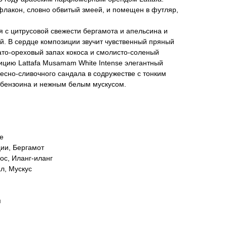
флакон, словно обвитый змеей, и помещен в футляр,
 с цитрусовой свежести бергамота и апельсина и
й. В сердце композиции звучит чувственный пряный
ато-ореховый запах кокоса и смолисто-соленый
ицию Lattafa Musamam White Intense элегантный
есно-сливочного сандала в содружестве с тонким
бензоина и нежным белым мускусом.
е
ии, Бергамот
ос, Иланг-иланг
л, Мускус
я