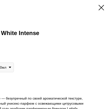
White Intense
00мл
e — безупречный по своей ароматической текстуре,
усный унисекс-парфюм с освежающими цитрусовыми
3 году арабским парфюмерным брендом Lattafa.