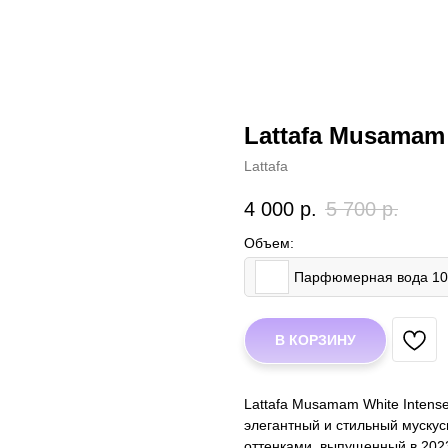
Lattafa Musamam 
Lattafa
4 000
р.
5 700
р.
Объем:
Парфюмерная вода 1
В КОРЗИНУ
Lattafa Musamam White Intens
элегантный и стильный муск
оттенками, выпущенный в 202