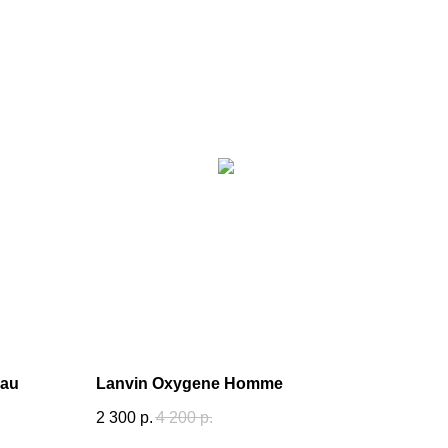
Eau
Lanvin Oxygene Homme
2 300
р.
4 200
р.