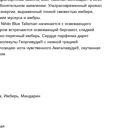
в обонятельном заявлении. Ультрасовременный аромат,
 энергии, выраженный тонкой свежестью имбиря,
ами мускуса и амбры.
Nihilo Blue Talisman начинается с освежающего
тором встречаются освежающий бергамот, сладкий
яно-перечный имбирь. Сердце парфюма дарит
молекулы Георгивуда® с нежной грацией
озицию нота чувственного Акигалавуда®, окутанная
ом.
ша, Имбирь, Мандарин
вая