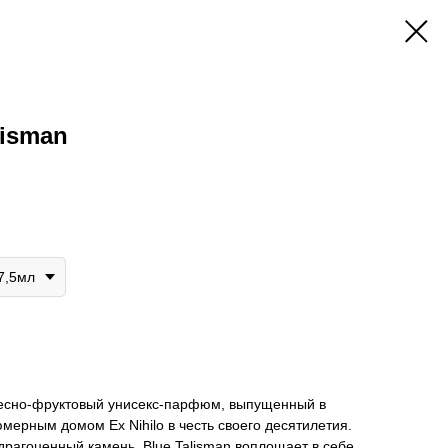
lisman
7,5мл
евесно-фруктовый унисекс-парфюм, выпущенный в
ерным домом Ex Nihilo в честь своего десятилетия.
драгоценный камень, Blue Talisman воплощает в себе