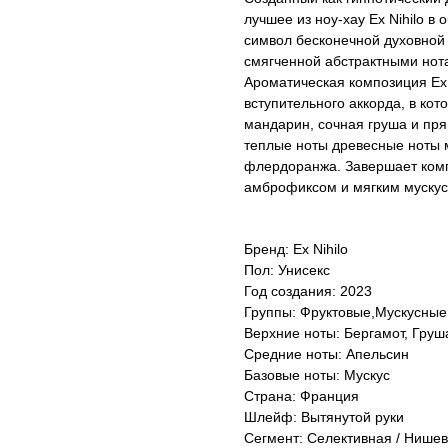
лучшее из ноу-хау Ex Nihilo 
символ бесконечной духовной
смягченной абстрактными нот
Ароматическая композиция Ex 
вступительного аккорда, в ко
мандарин, сочная груша и пр
теплые ноты древесные ноты 
флердоранжа. Завершает комп
амброфиксом и мягким мускус
Бренд: Ex Nihilo
Пол: Унисекс
Год создания: 2023
Группы: Фруктовые,Мускусные
Верхние ноты: Бергамот, Гру
Средние ноты: Апельсин
Базовые ноты: Мускус
Страна: Франция
Шлейф: Вытянутой руки
Сегмент: Селективная / Нише