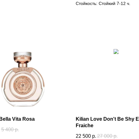
Стойкость: Стойкий 7-12 ч.
ella Vita Rosa
Kilian Love Don't Be Shy 
Fraiche
.
5 400
р.
22 500
р.
27 000
р.