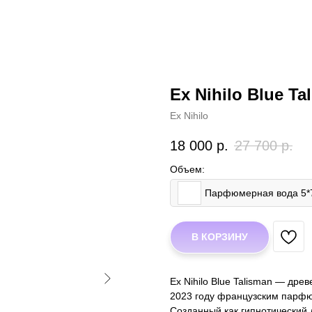
Ex Nihilo Blue Ta
Ex Nihilo
18 000
р.
27 700
р.
Объем:
Парфюмерная вода 5*
В КОРЗИНУ
Ex Nihilo Blue Talisman — др
2023 году французским парфюм
Созданный как гипнотический 