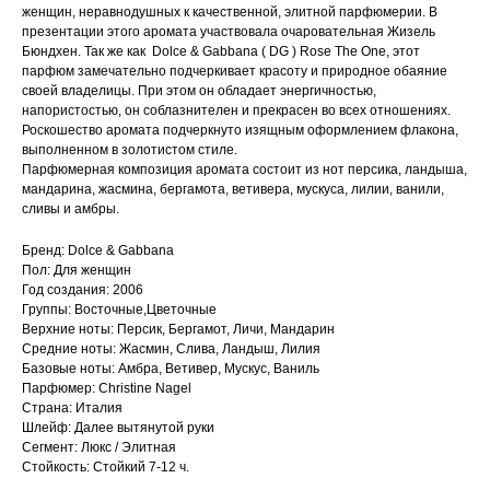
женщин, неравнодушных к качественной, элитной парфюмерии. В
презентации этого аромата участвовала очаровательная Жизель
Бюндхен. Так же как Dolce & Gabbana ( DG ) Rose The One, этот
парфюм замечательно подчеркивает красоту и природное обаяние
своей владелицы. При этом он обладает энергичностью,
напористостью, он соблазнителен и прекрасен во всех отношениях.
Роскошество аромата подчеркнуто изящным оформлением флакона,
выполненном в золотистом стиле.
Парфюмерная композиция аромата состоит из нот персика, ландыша,
мандарина, жасмина, бергамота, ветивера, мускуса, лилии, ванили,
сливы и амбры.
Бренд: Dolce & Gabbana
Пол: Для женщин
Год создания: 2006
Группы: Восточные,Цветочные
Верхние ноты: Персик, Бергамот, Личи, Мандарин
Средние ноты: Жасмин, Слива, Ландыш, Лилия
Базовые ноты: Амбра, Ветивер, Мускус, Ваниль
Парфюмер: Christine Nagel
Страна: Италия
Шлейф: Далее вытянутой руки
Сегмент: Люкс / Элитная
Стойкость: Стойкий 7-12 ч.