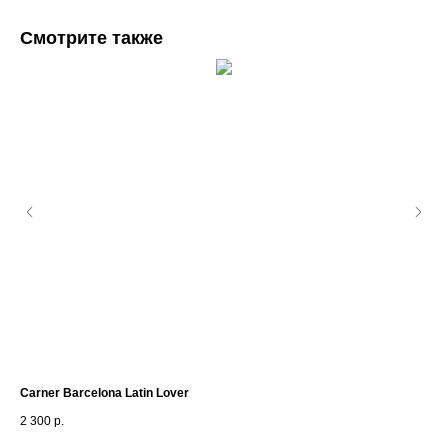
Смотрите также
Carner Barcelona Latin Lover
Za
2 300
р.
9 2