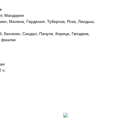
е
от, Мандарин
ин, Малина, Гардения, Тубероза, Роза, Ландыш,
, Бензоин, Сандал, Пачули, Корица, Гвоздика,
т фиалки
вая
 ч.