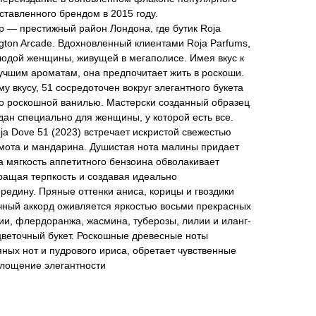
тавленного брендом в 2015 году.
— престижный район Лондона, где бутик Roja
ngton Arcade. Вдохновленный клиентами Roja Parfums,
лодой женщины, живущей в мегаполисе. Имея вкус к
учшим ароматам, она предпочитает жить в роскоши.
у вкусу, 51 сосредоточен вокруг элегантного букета
го роскошной ванилью. Мастерски созданный образец
здан специально для женщины, у которой есть все.
a Dove 51 (2023) встречает искристой свежестью
амота и мандарина. Душистая нота малины придает
а мягкость аппетитного бензоина обволакивает
ращая терпкость и создавая идеально
едину. Пряные оттенки аниса, корицы и гвоздики
чный аккорд оживляется яркостью восьми прекрасных
ии, флердоранжа, жасмина, туберозы, лилии и иланг-
веточный букет. Роскошные древесные ноты
яных нот и пудрового ириса, обретает чувственные
площение элегантности