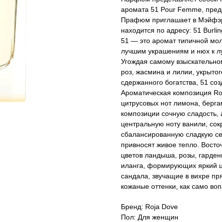
аромата 51 Pour Femme, предс
Прафюм приглашает в Мэйфэр 
находится по адресу: 51 Burli
51 — это аромат типичной мо
лучшим украшениям и нюх к л
Угождая самому взыскательном
роз, жасмина и лилии, укрыто
сдержанного богатства, 51 со
Ароматическая композиция Roj
цитрусовых нот лимона, берг
композиции сочную сладость, 
центральную ноту ванили, сок
сбалансированную сладкую сер
привносят живое тепло. Восто
цветов ландыша, розы, гарден
иланга, формирующих яркий ц
сандала, звучащие в вихре пр
кожаные оттенки, как само во
Бренд: Roja Dove
Пол: Для женщин