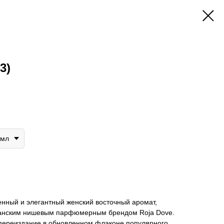
3)
5мл
енный и элегантный женский восточный аромат,
танским нишевым парфюмерным брендом Roja Dove.
переиздание в обновленном флаконе популярного