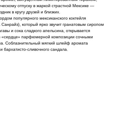
ческому отпуску в жаркой страстной Мексике —
ник в кругу друзей и близких.
ордом популярного мексиканского коктейля
 Санрайз), который ярко звучит гранатовым сиропом
агавы и сока сладкого апельсина, открывается
 в «сердце» парфюмерной композиции сочными
на. Соблазнительный мягкий шлейф аромата
и бархатисто-сливочного сандала.