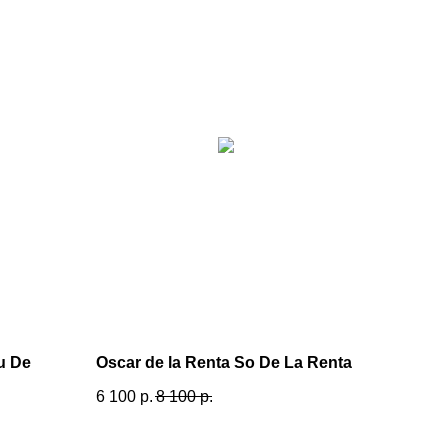
u De
Oscar de la Renta So De La Renta
6 100
р.
8 100
р.