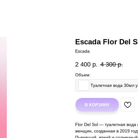
Escada Flor Del S
Escada
2 400
р.
4 300
р.
Объем:
Туалетная вода 30мл 
В КОРЗИНУ
Flor Del Sol — туалетная вод
женщин, созданная в 2019 г
Пьянящий, яркий и солнечны