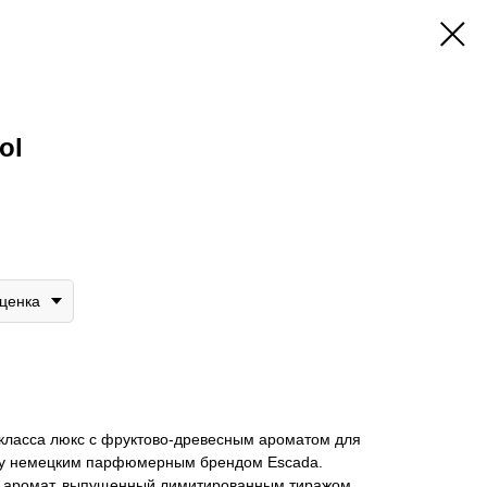
ol
уценка
а класса люкс с фруктово-древесным ароматом для
оду немецким парфюмерным брендом Escada.
й аромат, выпущенный лимитированным тиражом,