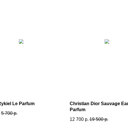
Rykiel Le Parfum
Christian Dior Sauvage Ea
Parfum
.
5 700
р.
12 700
р.
19 500
р.