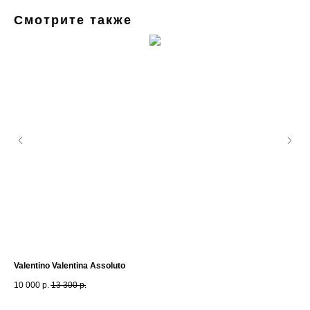
Смотрите также
Valentino Valentina Assoluto
Lou
10 000
р.
13 300
р.
60 