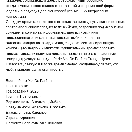
Мишелем Альмайраком аромат, отражает квинтэссенцию
средиземноморского солнца в элегантной и современной форме.
Идеально подходит для любителей утонченных цитрусовых
композиций
Сердцем аромата является эксклюзивная смесь двух исключительных
сортов апельсинов: сладких валенсийских, созревших под испанским
солнцем, и сочных калифорнийских апельсинов. К ним
присоединяются искрящаяся живость имбиря и пряная,
обволакивающая нота кардамона, создавая сбалансированную
композицию энергии и мягкости. Удивительный аромат просекко
придает аромату шипучую легкость, превращая его в настоящую
гипер-цитрусовую мелодию Parle Moi De Parfum Orange Hyper
Essence/X, свежую и в то же время смелую, созданную для тех, кто
любит выделяться элегантностью.
Бренд: Parle Moi De Parfum
Пол: Унисекс
Год создания: 2025
Группы: Цитрусовые
Верхние ноты: Апельсин, Имбирь
Средние ноты: Апельсин, Просекко
Базовые ноты: Кардамон
Страна: Франция
Сегмент: Селективная / Нишевая