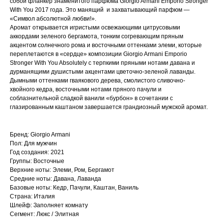
собой фланкер знаменитого парфюма Giorgio Armani Emporio Stronger
With You 2017 года. Это манящий и захватывающий парфюм —
«Символ абсолютной любви!».
Аромат открывается игристыми освежающими цитрусовыми
аккордами зеленого бергамота, тонким согревающим пряным
акцентом солнечного рома и восточными оттенками элеми, которые
переплетаются в «сердце» композиции Giorgio Armani Emporio
Stronger With You Absolutely с терпкими пряными нотами давана и
дурманящими душистыми акцентами цветочно-зеленой лаванды.
Дымными оттенками гваякового дерева, смолистого сливочно-
хвойного кедра, восточными нотами пряного пачули и
соблазнительной сладкой ванили «бурбон» в сочетании с
глазированным каштаном завершается грандиозный мужской аромат.
Бренд: Giorgio Armani
Пол: Для мужчин
Год создания: 2021
Группы: Восточные
Верхние ноты: Элеми, Ром, Бергамот
Средние ноты: Давана, Лаванда
Базовые ноты: Кедр, Пачули, Каштан, Ваниль
Страна: Италия
Шлейф: Заполняет комнату
Сегмент: Люкс / Элитная