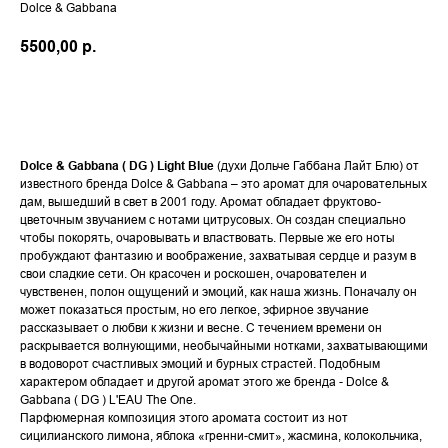
Dolce & Gabbana
5500,00
р.
В КОРЗИНУ
Dolce & Gabbana ( DG ) Light Blue
(духи Дольче Габбана Лайт Блю) от
известного бренда Dolce & Gabbana – это аромат для очаровательных
дам, вышедший в свет в 2001 году. Аромат обладает фруктово-
цветочным звучанием с нотами цитрусовых. Он создан специально
чтобы покорять, очаровывать и властвовать. Первые же его ноты
пробуждают фантазию и воображение, захватывая сердце и разум в
свои сладкие сети. Он красочен и роскошен, очарователен и
чувственен, полон ощущений и эмоций, как наша жизнь. Поначалу он
может показаться простым, но его легкое, эфирное звучание
рассказывает о любви к жизни и весне. С течением времени он
раскрывается волнующими, необычайными нотками, захватывающими
в водоворот счастливых эмоций и бурных страстей. Подобным
характером обладает и другой аромат этого же бренда - Dolce &
Gabbana ( DG ) L'EAU The One.
Парфюмерная композиция этого аромата состоит из нот
сицилианского лимона, яблока «гренни-смит», жасмина, колокольчика,