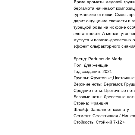
Яркие ароматы медовой груши
бергамота начинают композиц
гурманские оттенки. Смесь пр
дарит ощущение свежести и 
турецкой розы на их фоне осо
элегантности. А мягкая утонч
мускуса и влажно-древесных о
эффект ольфакторного сияния
Бренд: Parfums de Marly
Пол: Для женщин
Год создания: 2021
Группы: Фруктовые,Цветочные
Верхние ноты: Бергамот, Груш
Средние ноты: Цветочные ноты
Базовые ноты: Древесные нот
Страна: Франция
Шлейф: Заполняет комнату
Сегмент: Селективная / Нише
Стойкость: Стойкий 7-12 ч.