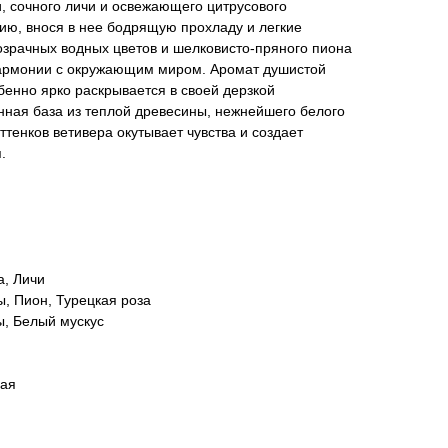
, сочного личи и освежающего цитрусового
ию, внося в нее бодрящую прохладу и легкие
озрачных водных цветов и шелковисто-пряного пиона
гармонии с окружающим миром. Аромат душистой
бенно ярко раскрывается в своей дерзкой
енная база из теплой древесины, нежнейшего белого
ттенков ветивера окутывает чувства и создает
.
а, Личи
, Пион, Турецкая роза
ы, Белый мускус
вая