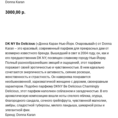
Donna Karan
3000,00
р.
В КОРЗИНУ
DK NY Be Delicious
(«Донна Каран Нью-Йорк. Очаровывай») от Donna
Karan – это красивый, современный парфюм для прекрасных дам от
всемирно известного бренда. Вышедший в свет в 2004 году, он, как и
его предшественник DK NY, посвящен славному городу Нью-Йорку.
Полный разнообразнейших эмоций и ощущений, этот парфюм
поражает своей эротичностью и чувственностью. В нем идеально
сочетаются энергичность и активность, сияние роскоши,
женственность и страстность. Он наверняка понравится
необыкновенной, харизматичной женщине с дерзким, своенравным
характером. Подобно парфюму DKNY Be Delicious Charmingly
Delicious, этот парфюм наполнен соблазном и загадочностью. В его
ароматическую композицию вошли ноты спелого яблока, огурца,
благородного сандала, сочного грейпфрута, чувственной магнолии,
амбры, сладостной туберозы, милого ландыша, шикарной розы и
элегантной фии.
Бренд: Donna Karan