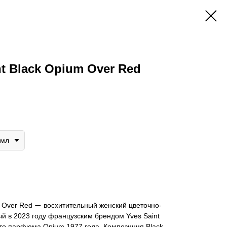
nt Black Opium Over Red
0мл
m Over Red
восхитительный женский цветочно-
—
й в 2023 году французским брендом Yves Saint
ого парфюма Opium 1977 года. Композиция Black