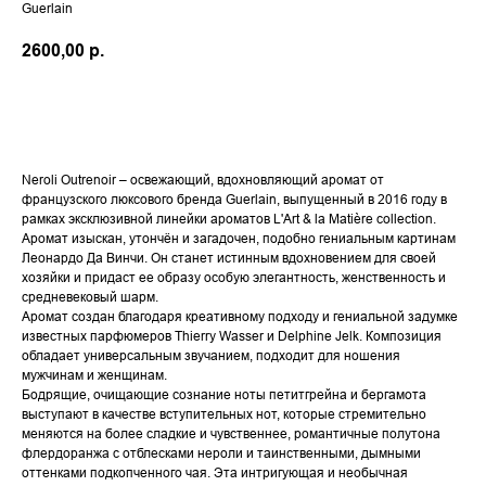
Guerlain
2600,00
р.
В КОРЗИНУ
Neroli Outrenoir – освежающий, вдохновляющий аромат от
французского люксового бренда Guerlain, выпущенный в 2016 году в
рамках эксклюзивной линейки ароматов L'Art & la Matière collection.
Аромат изыскан, утончён и загадочен, подобно гениальным картинам
Леонардо Да Винчи. Он станет истинным вдохновением для своей
хозяйки и придаст ее образу особую элегантность, женственность и
средневековый шарм.
Аромат создан благодаря креативному подходу и гениальной задумке
известных парфюмеров Thierry Wasser и Delphine Jelk. Композиция
обладает универсальным звучанием, подходит для ношения
мужчинам и женщинам.
Бодрящие, очищающие сознание ноты петитгрейна и бергамота
выступают в качестве вступительных нот, которые стремительно
меняются на более сладкие и чувственнее, романтичные полутона
флердоранжа с отблесками нероли и таинственными, дымными
оттенками подкопченного чая. Эта интригующая и необычная