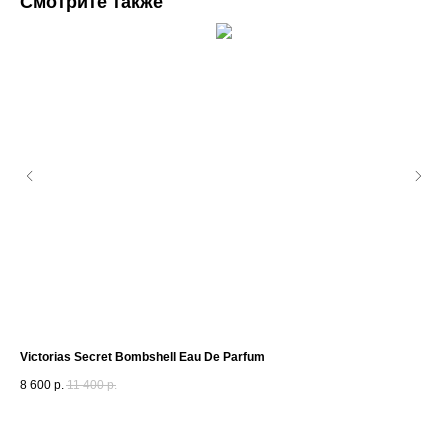
Смотрите также
Victorias Secret Bombshell Eau De Parfum
Am
8 600
р.
11 400
р.
15 