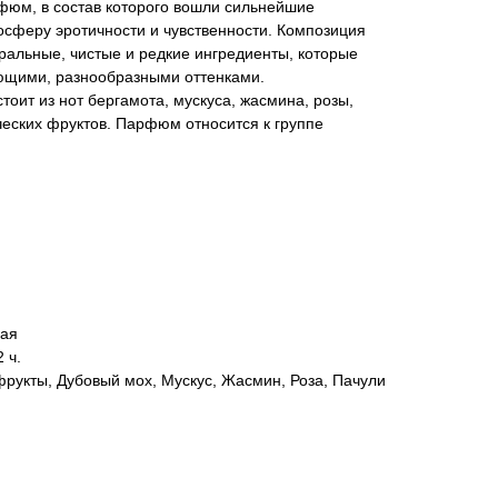
арфюм, в состав которого вошли сильнейшие
сферу эротичности и чувственности. Композиция
ральные, чистые и редкие ингредиенты, которые
ющими, разнообразными оттенками.
ит из нот бергамота, мускуса, жасмина, розы,
ических фруктов. Парфюм относится к группе
вая
 ч.
фрукты, Дубовый мох, Мускус, Жасмин, Роза, Пачули