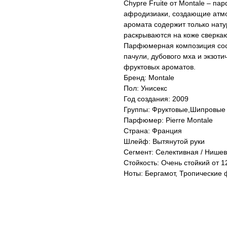
Chypre Fruite от Montale – п
афродизиаки, создающие атмо
аромата содержит только нату
раскрываются на коже сверка
Парфюмерная композиция состо
пачули, дубового мха и экзот
фруктовых ароматов.
Бренд: Montale
Пол: Унисекс
Год создания: 2009
Группы: Фруктовые,Шипровые
Парфюмер: Pierre Montale
Страна: Франция
Шлейф: Вытянутой руки
Сегмент: Селективная / Нише
Стойкость: Очень стойкий от 12
Ноты: Бергамот, Тропические 