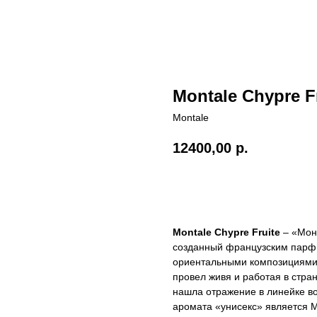
Montale Chypre F
Montale
12400,00
р.
В КОРЗИНУ
Montale Chypre Fruite
– «Монт
созданный французским парф
ориентальными композициями
провел живя и работая в стра
нашла отражение в линейке в
аромата «унисекс» является Mo