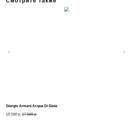
Смотрите также
Giorgio Armani Acqua Di Gioia
Fra
10 200
р.
17 000
р.
6 8