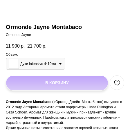
Ormonde Jayne Montabaco
Ormonde Jayne
11 900
р.
21 700
р.
Объем:
Духи intensivo 4*10мл
В КОРЗИНУ
Ormonde Jayne Montabaco
(«Ормонд Джейн. Монтабако») выпущен в
2012 году. Авторами аромата стали парфюмеры Linda Pilkington и
Geza Schoen. Аромат для женщин и мужчин принадлежит к группе
восточных фужерных. Парфюм, как латиноамериканский любовник –
жаркий, страстный и неукротимый.
Яркие дымные ноты в сочетании с запахом горячей кожи вызывают