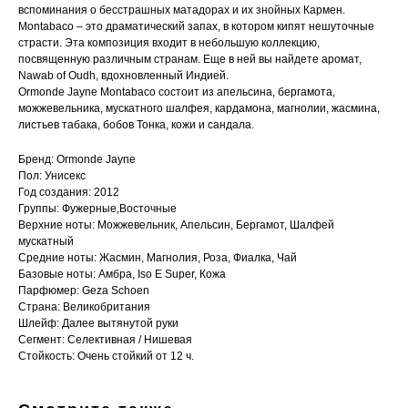
вспоминания о бесстрашных матадорах и их знойных Кармен.
Montabaco – это драматический запах, в котором кипят нешуточные
страсти. Эта композиция входит в небольшую коллекцию,
посвященную различным странам. Еще в ней вы найдете аромат,
Nawab of Oudh, вдохновленный Индией.
Ormonde Jayne Montabaco состоит из апельсина, бергамота,
можжевельника, мускатного шалфея, кардамона, магнолии, жасмина,
листьев табака, бобов Тонка, кожи и сандала.
Бренд: Ormonde Jayne
Пол: Унисекс
Год создания: 2012
Группы: Фужерные,Восточные
Верхние ноты: Можжевельник, Апельсин, Бергамот, Шалфей
мускатный
Средние ноты: Жасмин, Магнолия, Роза, Фиалка, Чай
Базовые ноты: Амбра, Iso E Super, Кожа
Парфюмер: Geza Schoen
Страна: Великобритания
Шлейф: Далее вытянутой руки
Сегмент: Селективная / Нишевая
Стойкость: Очень стойкий от 12 ч.