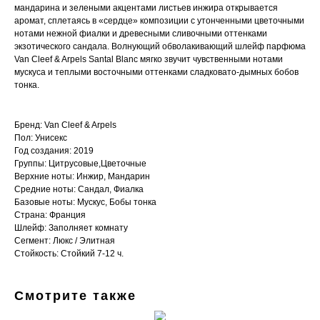
мандарина и зелеными акцентами листьев инжира открывается
аромат, сплетаясь в «сердце» композиции с утонченными цветочными
нотами нежной фиалки и древесными сливочными оттенками
экзотического сандала. Волнующий обволакивающий шлейф парфюма
Van Cleef & Arpels Santal Blanc мягко звучит чувственными нотами
мускуса и теплыми восточными оттенками сладковато-дымных бобов
тонка.
Бренд: Van Cleef & Arpels
Пол: Унисекс
Год создания: 2019
Группы: Цитрусовые,Цветочные
Верхние ноты: Инжир, Мандарин
Средние ноты: Сандал, Фиалка
Базовые ноты: Мускус, Бобы тонка
Страна: Франция
Шлейф: Заполняет комнату
Сегмент: Люкс / Элитная
Стойкость: Стойкий 7-12 ч.
Смотрите также