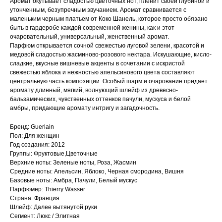
Аромат окутывает сладостью цветочных нот, пленит своей глубиной и
утонченным, безупречным звучанием. Аромат сравнивается с
маленьким черным платьем от Коко Шанель, которое просто обязано
быть в гардеробе каждой современной женины, как и этот
очаровательный, универсальный, женственный аромат.
Парфюм открывается сочной свежестью луговой зелени, красотой и
медовой сладостью жасминово-розового нектара. Искушающие, кисло-
сладкие, вкусные вишневые акценты в сочетании с искристой
свежестью яблока и нежностью апельсинового цвета составляют
центральную часть композиции. Особый шарм и очарование придает
аромату длинный, мягкий, волнующий шлейф из древесно-
бальзамических, чувственных оттенков пачули, мускуса и белой
амбры, придающие аромату интригу и загадочность.
Бренд: Guerlain
Пол: Для женщин
Год создания: 2012
Группы: Фруктовые,Цветочные
Верхние ноты: Зеленые ноты, Роза, Жасмин
Средние ноты: Апельсин, Яблоко, Черная смородина, Вишня
Базовые ноты: Амбра, Пачули, Белый мускус
Парфюмер: Thierry Wasser
Страна: Франция
Шлейф: Далее вытянутой руки
Сегмент: Люкс / Элитная