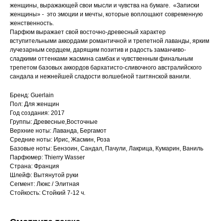
женщины, выражающей свои мысли и чувства на бумаге. «Записки
женщины» - это эмоции и мечты, которые воплощают современную
женственность.
Парфюм выражает свой восточно-древесный характер
вступительными аккордами романтичной и трепетной лаванды, ярким
лучезарным сердцем, дарящим позитив и радость заманчиво-
сладкими оттенками жасмина самбак и чувственным финальным
трепетом базовых аккордов бархатисто-сливочного австралийского
сандала и нежнейшей сладости волшебной таитянской ванили.
Бренд: Guerlain
Пол: Для женщин
Год создания: 2017
Группы: Древесные,Восточные
Верхние ноты: Лаванда, Бергамот
Средние ноты: Ирис, Жасмин, Роза
Базовые ноты: Бензоин, Сандал, Пачули, Лакрица, Кумарин, Ваниль
Парфюмер: Thierry Wasser
Страна: Франция
Шлейф: Вытянутой руки
Сегмент: Люкс / Элитная
Стойкость: Стойкий 7-12 ч.