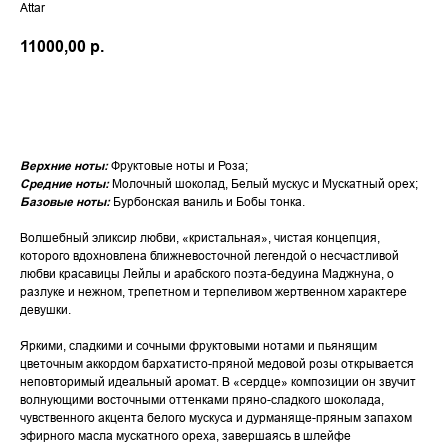
Attar
11000,00
р.
В КОРЗИНУ
Верхние ноты:
Фруктовые ноты и Роза;
Средние ноты:
Молочный шоколад, Белый мускус и Мускатный орех;
Базовые ноты:
Бурбонская ваниль и Бобы тонка.
Волшебный эликсир любви, «кристальная», чистая концепция,
которого вдохновлена ближневосточной легендой о несчастливой
любви красавицы Лейлы и арабского поэта-бедуина Маджнуна, о
разлуке и нежном, трепетном и терпеливом жертвенном характере
девушки.
Яркими, сладкими и сочными фруктовыми нотами и пьянящим
цветочным аккордом бархатисто-пряной медовой розы открывается
неповторимый идеальный аромат. В «сердце» композиции он звучит
волнующими восточными оттенками пряно-сладкого шоколада,
чувственного акцента белого мускуса и дурманяще-пряным запахом
эфирного масла мускатного ореха, завершаясь в шлейфе