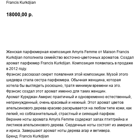
Francis Kurkdjian
18000,00
р.
В КОРЗИНУ
Женская парфюмерная композиция Amyris Femme от Maison Francis
Kurkdjian пополнила семейство восточно-цветочных ароматов. Создал
аромат парфюмер Francis Kurkdijan. Композиция появилась в продаже
в 2012 году.
Фрэнсис рассказал секрет появления этой композиции. Музой этого
шедевра стала сестра парфюмера. Обычная женщина, которая
хотела бы выглядеть роскошно, тратя минимум времени на это.
Фрэнсис создал этот аромат именно для таких женщин.
Аромат Куркджан Амирис практичный и одновременно естественный,
непринужденный, очень красивый и нежный. Этот аромат цветов
апельсинового дерева красиво раскрывается на любом типе кожи, как
легкий, но соблазнительный, страстный и сияющий парфюм.
Верхние ноты аромата Amyris Femme содержат запах птитгрейна и
листиков апельсинового дерева. Сердечные ноты состоят из амириса
и ириса. Завершают аромат ноты дерева агар и ветивера.
Бренд: Francis Kurkdjian