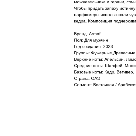
можжевельника и герани, соч
Чтобы придать запаху истинную
парфюмеры использовали чувст
кедра. Композиция подчеркива
Бренд: Armaf
Пол: Для мужчин
Год создания: 2023
Группы: Фужерные,Древесные
Верхние ноты: Апельсин, Лимо
Средние ноты: Шалфей, Можже
Базовые ноты: Кедр, Ветивер,
Страна: ОАЭ
Сегмент: Восточная / Арабска