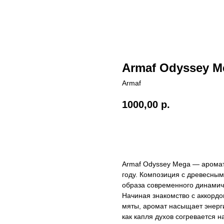
Armaf Odyssey M
Armaf
1000,00
р.
В КОРЗИНУ
Armaf Odyssey Mega — арома
году. Композиция с древесны
образа современного динамич
Начиная знакомство с аккордо
мяты, аромат насыщает энерги
как капля духов согревается 