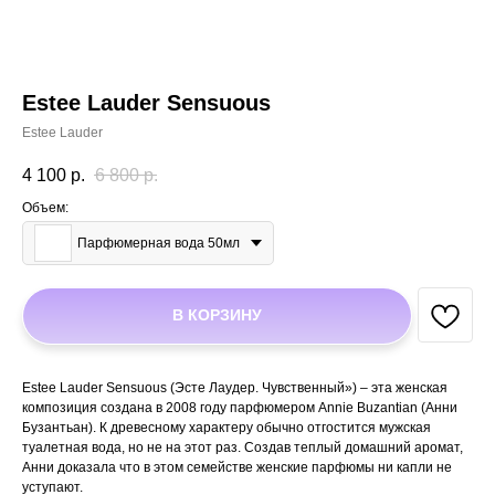
Estee Lauder Sensuous
Estee Lauder
4 100
р.
6 800
р.
Объем:
Парфюмерная вода 50мл
В КОРЗИНУ
Estee Lauder Sensuous (Эсте Лаудер. Чувственный») – эта женская
композиция создана в 2008 году парфюмером Annie Buzantian (Анни
Бузантьан). К древесному характеру обычно отгостится мужская
туалетная вода, но не на этот раз. Создав теплый домашний аромат,
Анни доказала что в этом семействе женские парфюмы ни капли не
уступают.