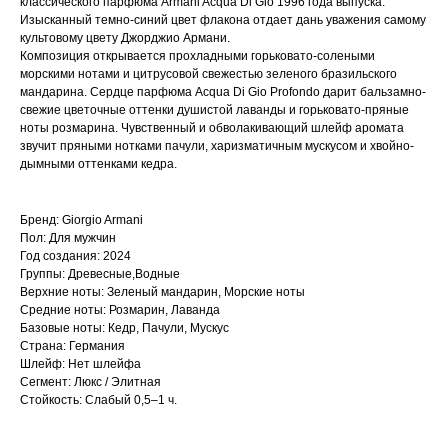
классического парфюма Armani Acqua Di Gio 1996 года выпуска.
Изысканный темно-синий цвет флакона отдает дань уважения самому
культовому цвету Джорджио Армани.
Композиция открывается прохладными горьковато-солеными
морскими нотами и цитрусовой свежестью зеленого бразильского
мандарина. Сердце парфюма Acqua Di Gio Profondo дарит бальзамно-
свежие цветочные оттенки душистой лаванды и горьковато-пряные
ноты розмарина. Чувственный и обволакивающий шлейф аромата
звучит пряными нотками пачули, харизматичным мускусом и хвойно-
дымными оттенками кедра.
Бренд: Giorgio Armani
Пол: Для мужчин
Год создания: 2024
Группы: Древесные,Водные
Верхние ноты: Зеленый мандарин, Морские ноты
Средние ноты: Розмарин, Лаванда
Базовые ноты: Кедр, Пачули, Мускус
Страна: Германия
Шлейф: Нет шлейфа
Сегмент: Люкс / Элитная
Стойкость: Слабый 0,5–1 ч.