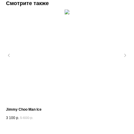
Смотрите также
Jimmy Choo Man Ice
Ang
3 100
р.
5 600
р.
7 1