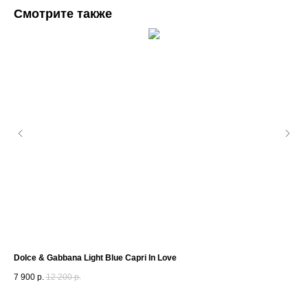
Смотрите также
Dolce & Gabbana Light Blue Capri In Love
Gio
7 900
р.
12 200
р.
2 6