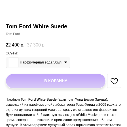
Tom Ford White Suede
Tom Ford
22 400
р.
37 300
р.
Объем:
Парфюмерная вода 50мл
В КОРЗИНУ
Парфюм
Tom Ford White Suede
(духи Том Форд Белая Замша),
вышедший из парфюмерной лаборатории Тома Форда в 2009 году, это
одно из лучших творений мастера, сразу же ставшее его фаворитом.
Духи пополнили собой элитную коллекцию «White Musk», но в то же
время совершенно изменили привычное представление о белом
мускусе. В этом парфюме мускусный запах гармонично переплетается