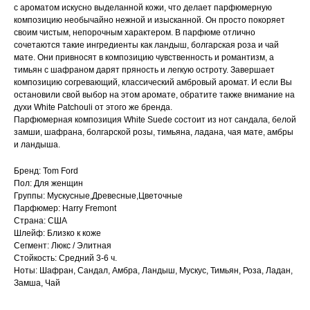
с ароматом искусно выделанной кожи, что делает парфюмерную
композицию необычайно нежной и изысканной. Он просто покоряет
своим чистым, непорочным характером. В парфюме отлично
сочетаются такие ингредиенты как ландыш, болгарская роза и чай
мате. Они привносят в композицию чувственность и романтизм, а
тимьян с шафраном дарят пряность и легкую остроту. Завершает
композицию согревающий, классический амбровый аромат. И если Вы
остановили свой выбор на этом аромате, обратите также внимание на
духи White Patchouli от этого же бренда.
Парфюмерная композиция White Suede состоит из нот сандала, белой
замши, шафрана, болгарской розы, тимьяна, ладана, чая мате, амбры
и ландыша.
Бренд: Tom Ford
Пол: Для женщин
Группы: Мускусные,Древесные,Цветочные
Парфюмер: Harry Fremont
Страна: США
Шлейф: Близко к коже
Сегмент: Люкс / Элитная
Стойкость: Средний 3-6 ч.
Ноты: Шафран, Сандал, Амбра, Ландыш, Мускус, Тимьян, Роза, Ладан,
Замша, Чай