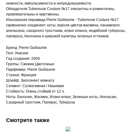
нежности, импульсивности и непредсказуемости.
Обладатели Tubereuse Couture №17 элегантны и романтичны,
привлекательны и чувственны.
Изысканная пирамида Pierre Guillaume - Tubereuse Couture №17
гармонично соединяет ноты: короля цветов жасмина, панамского
апельсина, сахарного тростника, иланг-иланга, индийской туберозы,
папируса, бензоина и широкой палитры зеленых оттенков.
Бренд: Pierre Guillaume
Пол: Унисекс
Год создания: 2009
Группы: Свежие,Цветочные
Парфюмер: Pierre Guillaume
Страна: Франция
Шлейф: Заполняет комнату
Сегмент: Селективная / Нишевая
Стойкость: Очень стойкий от 12 ч.
Ноты: Бензоин, Жасмин, Иланг-иланг, Зеленые ноты, Апельсин,
Сахарный тростник, Папирус, Тубероза
Смотрите также