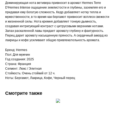
Доминирующая нота ветивера привносит в аромат Hermes Terre
D'Hermes Intense ощущение землистости и глубины, заземляя его и
придавая ему богатую сложность. Кедр добавляет нотку тепла и
мужественности, в то время как бергамот привносит всплеск свежести
и жизненной силы. Нота кремня добавляет тонкую дымность,
создавая интригующий контраст с цитрусовыми верхними нотами.
Запах раскаленной лавы придает аромату глубину и фактурность.
Перец дарит аромату насыщенную пряность. А сердечный аккорд из
лакрицы и кофе усиливают общую привлекательность аромата.
Бренд: Hermes
Пол: Для мужчин
Год создания: 2025
Страна: Франция
Сегмент: Люкс / Элитная
Стойкость: Очень стойкий от 12 ч.
Ноты: Бергамот, Лакрица, Кофе, Черный перец
Смотрите также