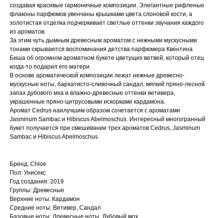
создавая красивые гармоничные композиции. Элегантные рифленые
флаконы парфюмов увенчаны крышками цвета слоновой кости, а
золотистая отделка подчеркивает светлые оттенки звучания каждого
из ароматов.
За этим чуть дымным древесным ароматом с нежными мускусными
тонами скрываются воспоминания детства парфюмера Квентина
Биша об огромном ароматном букете цветущих ветвей, который отец
когда-то подарил его матери.
В основе ароматической композиции лежат нежные древесно-
мускусные ноты, бархатисто-сливочный сандал, мягкий пряно-лесной
запах дубового мха и влажно-древесные оттенки ветивера,
украшенные пряно-цитрусовыми искорками кардамона.
Аромат Cedrus наилучшим образом сочетается с ароматами
Jasminum Sambac и Hibiscus Abelmoschus. Интересный многогранный
букет получается при смешивании трех ароматов Cedrus, Jasminum
Sambac и Hibiscus Abelmoschus.
Бренд: Chloe
Пол: Унисекс
Год создания: 2019
Группы: Древесные
Верхние ноты: Кардамон
Средние ноты: Ветивер, Сандал
Базовые ноты: Древесные ноты, Дубовый мох