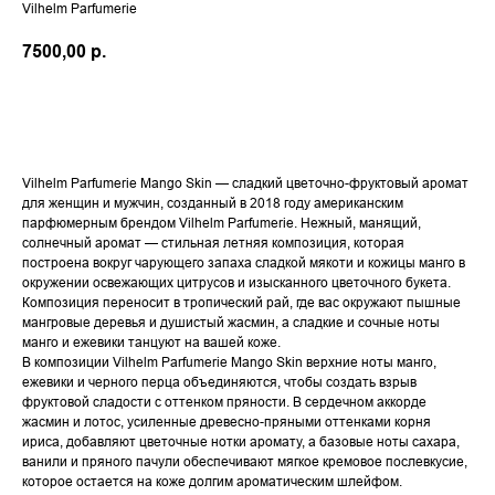
Vilhelm Parfumerie
7500,00
р.
В КОРЗИНУ
Vilhelm Parfumerie Mango Skin — сладкий цветочно-фруктовый аромат
для женщин и мужчин, созданный в 2018 году американским
парфюмерным брендом Vilhelm Parfumerie. Нежный, манящий,
солнечный аромат — стильная летняя композиция, которая
построена вокруг чарующего запаха сладкой мякоти и кожицы манго в
окружении освежающих цитрусов и изысканного цветочного букета.
Композиция переносит в тропический рай, где вас окружают пышные
мангровые деревья и душистый жасмин, а сладкие и сочные ноты
манго и ежевики танцуют на вашей коже.
В композиции Vilhelm Parfumerie Mango Skin верхние ноты манго,
ежевики и черного перца объединяются, чтобы создать взрыв
фруктовой сладости с оттенком пряности. В сердечном аккорде
жасмин и лотос, усиленные древесно-пряными оттенками корня
ириса, добавляют цветочные нотки аромату, а базовые ноты сахара,
ванили и пряного пачули обеспечивают мягкое кремовое послевкусие,
которое остается на коже долгим ароматическим шлейфом.