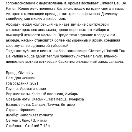
соприкосновение с недозволенным. Аромат воспевает L'Interdit Eau De
Parfum Rouge женственность, балансирующую на грани света и тьмы.
Авторство композиции принадлежит трио парфюмеров: Доминику
Ропийону, Анн Флипо и Фанни Баль.
Ароматическая композиция начинает звучание с цитрусовой
свежести красного апельсина, пряно-перечных нот имбиря и
пьянящей нежности жасмина. Продолжая звучание в сердечном
аккорде, жасмин становится более насыщенным и ярким, соединяя
свое звучание с душистой туберозой.
Тогда как глубокая и пикантная база композиции Givenchy L'Interdit Eau
De Parfum Rouge дарит теплую пряность листьев пачули, влажно-
древесные мотивы ветивера и бархатисто-сливочный запах сандала.
Бренд: Givenchy
Пол: Для женщин
Год создания: 2021
Группы: Ароматические
Верхние ноты: Красный апельсин, Имбирь
Средние ноты: Жасмин, Лист перца, Тубероза
Базовые ноты: Сандал, Пачули, Ветивер
Страна: Франция
Шлейф: Заполняет комнату
Сегмент: Люкс / Элитная
Стойкость: Стойкий 7-12 ч.