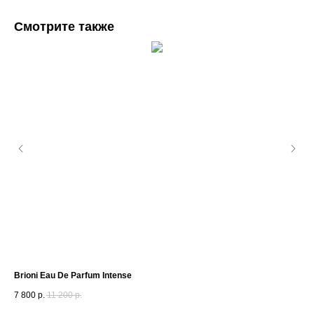
Смотрите также
Brioni Eau De Parfum Intense
Ex 
7 800
р.
11 200
р.
21 