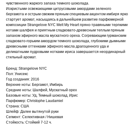
чувственного жаркого запаха темного шоколада.
Искристыми освежающими цитрусовыми аккордами зеленого
бергамота и острым свежим пряным специевым акцентом имбиря ярко
стартует аромат, насыщаясь в дальнейшем развитие парфюмерной
композиции Strangelove NYC Melt My Heart пряно-травяными терпкими
нотами шалфея и приятным сладковато-древесным теплым пряным
запахом эфирного масла мускатного ореха. Согревающим гурманским
сладковато-горьким аккордом темного шоколада, глубокими дымными
древесными оттенками эфирного масла драгоценного уда и
деликатными пудровыми нотками ириса завершается неординарный
стильный аромат.
Бренд: Strangelove NYC
Пол: Унисекс
Год создания: 2016
Верхние ноты: Бергамот, Имбирь
Средние ноты: Шалфей, Мускатный орех
Базовые ноты: Уд, Темный шоколад, Ирис
Парфюмер: Christophe Laudamiel
Страна: США
Шлейф: Далее вытянутой руки
Сегмент: Селективная / Нишевая
Стойкость: Стойкий 7-12 ч.