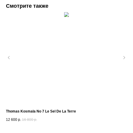
Смотрите также
Thomas Kosmala No 7 Le Sel De La Terre
Orm
12 600
р.
16 800
р.
2 3