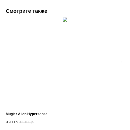
Смотрите также
Mugler Alien Hypersense
Bvl
9 900
р.
15 100
р.
3 2