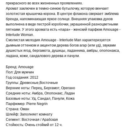
прекрасного во всех жизненных проявлениях.
Аромат заключен в темно-синюю бутылочку, которую венчает
золотистая крышечка-корона. В центре флакона сверкает эмблема
бренда, напоминающая яркое солнце. Внешняя упаковка духов
выполнена в виде пестрой коробочки, украшенной разноцветными
пятнами. У этого аромата есть «пара» - женский парфюм Amouage -
Interlude Woman.
Смолистая мелодия Amouage - Interlude Man характеризуется
дымным оттенком и акцентом дерева богов агар (или уд), звуками
душистых ягод, бергамота, душицы, ладанника, амбры, опопонакса,
ладана, кожи, сандалового дерева и пачули.
Бренд: Amouage
Пол: Для мужчин
Год создания: 2012
Группы: Древесные,Восточные
Верхние ноты: Перец, Бергамот, Орегано
Средние ноты: Амбра, Опопонакс, Ладан
Базовые ноты: Уд, Сандал, Пачули, Кожа
Парфюмер: Pierre Negrin
Страна: Оман
Шлейф: Заполняет комнату
Сегмент: Восточная / Арабская
Стойкость: Очень стойкий от 12 ч.