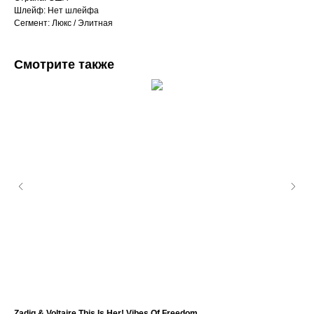
Шлейф: Нет шлейфа
Сегмент: Люкс / Элитная
Смотрите также
Zadig & Voltaire This Is Her! Vibes Of Freedom
Oja