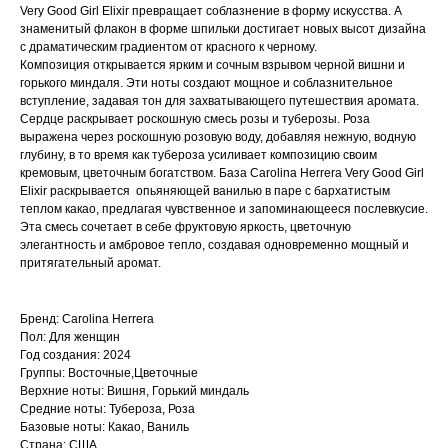
Very Good Girl Elixir превращает соблазнение в форму искусства. А
знаменитый флакон в форме шпильки достигает новых высот дизайна
с драматическим градиентом от красного к черному.
Композиция открывается ярким и сочным взрывом черной вишни и
горького миндаля. Эти ноты создают мощное и соблазнительное
вступление, задавая тон для захватывающего путешествия аромата.
Сердце раскрывает роскошную смесь розы и туберозы. Роза
выражена через роскошную розовую воду, добавляя нежную, водную
глубину, в то время как тубероза усиливает композицию своим
кремовым, цветочным богатством. База Carolina Herrera Very Good Girl
Elixir раскрывается опьяняющей ванилью в паре с бархатистым
теплом какао, предлагая чувственное и запоминающееся послевкусие.
Эта смесь сочетает в себе фруктовую яркость, цветочную
элегантность и амбровое тепло, создавая одновременно мощный и
притягательный аромат.
Бренд: Carolina Herrera
Пол: Для женщин
Год создания: 2024
Группы: Восточные,Цветочные
Верхние ноты: Вишня, Горький миндаль
Средние ноты: Тубероза, Роза
Базовые ноты: Какао, Ваниль
Страна: США