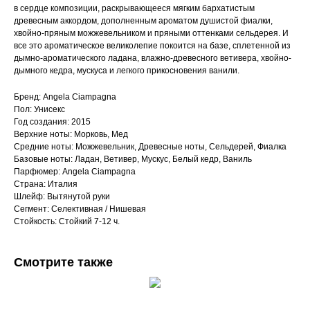
в сердце композиции, раскрывающееся мягким бархатистым
древесным аккордом, дополненным ароматом душистой фиалки,
хвойно-пряным можжевельником и пряными оттенками сельдерея. И
все это ароматическое великолепие покоится на базе, сплетенной из
дымно-ароматического ладана, влажно-древесного ветивера, хвойно-
дымного кедра, мускуса и легкого прикосновения ванили.
Бренд: Angela Ciampagna
Пол: Унисекс
Год создания: 2015
Верхние ноты: Морковь, Мед
Средние ноты: Можжевельник, Древесные ноты, Сельдерей, Фиалка
Базовые ноты: Ладан, Ветивер, Мускус, Белый кедр, Ваниль
Парфюмер: Angela Ciampagna
Страна: Италия
Шлейф: Вытянутой руки
Сегмент: Селективная / Нишевая
Стойкость: Стойкий 7-12 ч.
Смотрите также