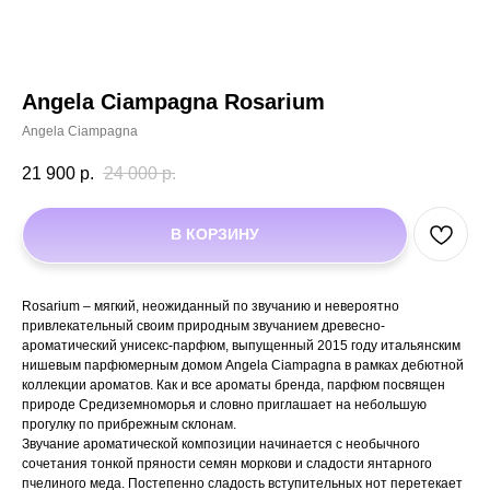
Angela Ciampagna Rosarium
Angela Ciampagna
21 900
р.
24 000
р.
В КОРЗИНУ
Rosarium – мягкий, неожиданный по звучанию и невероятно
привлекательный своим природным звучанием древесно-
ароматический унисекс-парфюм, выпущенный 2015 году итальянским
нишевым парфюмерным домом Angela Ciampagna в рамках дебютной
коллекции ароматов. Как и все ароматы бренда, парфюм посвящен
природе Средиземноморья и словно приглашает на небольшую
прогулку по прибрежным склонам.
Звучание ароматической композиции начинается с необычного
сочетания тонкой пряности семян моркови и сладости янтарного
пчелиного меда. Постепенно сладость вступительных нот перетекает