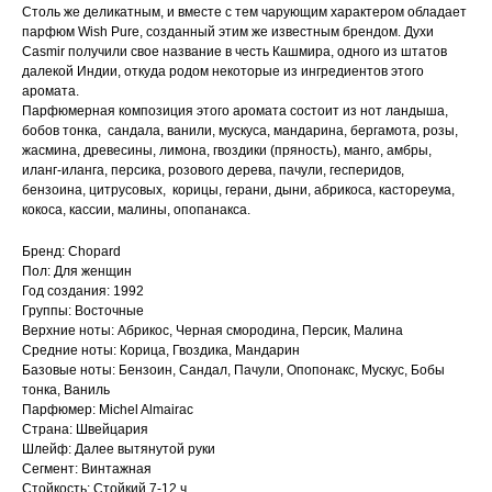
Столь же деликатным, и вместе с тем чарующим характером обладает
парфюм Wish Pure, созданный этим же известным брендом. Духи
Casmir получили свое название в честь Кашмира, одного из штатов
далекой Индии, откуда родом некоторые из ингредиентов этого
аромата.
Парфюмерная композиция этого аромата состоит из нот ландыша,
бобов тонка, сандала, ванили, мускуса, мандарина, бергамота, розы,
жасмина, древесины, лимона, гвоздики (пряность), манго, амбры,
иланг-иланга, персика, розового дерева, пачули, гесперидов,
бензоина, цитрусовых, корицы, герани, дыни, абрикоса, кастореума,
кокоса, кассии, малины, опопанакса.
Бренд: Chopard
Пол: Для женщин
Год создания: 1992
Группы: Восточные
Верхние ноты: Абрикос, Черная смородина, Персик, Малина
Средние ноты: Корица, Гвоздика, Мандарин
Базовые ноты: Бензоин, Сандал, Пачули, Опопонакс, Мускус, Бобы
тонка, Ваниль
Парфюмер: Michel Almairac
Страна: Швейцария
Шлейф: Далее вытянутой руки
Сегмент: Винтажная
Стойкость: Стойкий 7-12 ч.