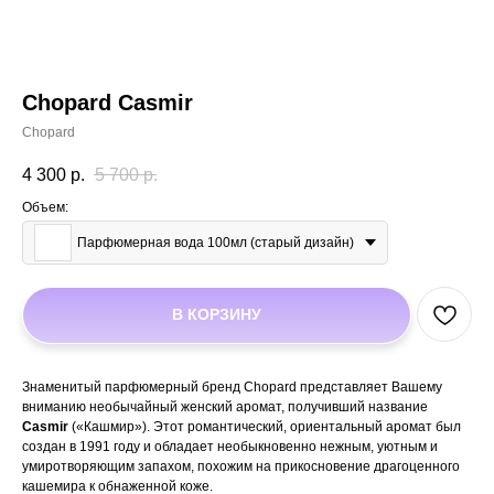
Chopard Casmir
Chopard
4 300
р.
5 700
р.
Объем:
Парфюмерная вода 100мл (старый дизайн)
В КОРЗИНУ
Знаменитый парфюмерный бренд Chopard представляет Вашему
вниманию необычайный женский аромат, получивший название
Casmir
(«Кашмир»). Этот романтический, ориентальный аромат был
создан в 1991 году и обладает необыкновенно нежным, уютным и
умиротворяющим запахом, похожим на прикосновение драгоценного
кашемира к обнаженной коже.