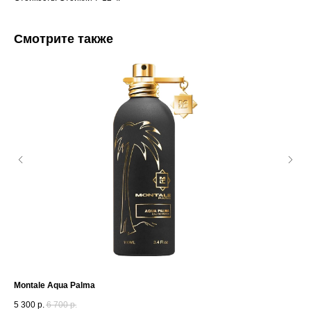
Смотрите также
Montale Aqua Palma
Phi
5 300
р.
6 700
р.
6 1