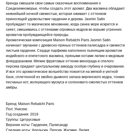
бренда смешали свои самые сказочные воспоминания о
Средиземноморье, чтобы создать этот аромат. Два жасмина обладают
нежнейшей ночной свежестью, которая оживает с оттенком
приносящей удовольствие гардении и дерева. Jasmin Satin
пробуждает то магическое мгновение, когда синее море искрится и
сияет, смешиваясь с оттенками огромных кедров во взрыве утренних
ароматов пробуждающейся природы.
Ароматическая композиция Maison Rebatchi Paris Jasmin Satin
начинает звучание с древесно-пряных оттенков палисадра и свежести
листьев гардении. Сердце парфюма наполнено пьянящим ароматом
индийского и египетского жасмина, пряными нотами лилии и медовым
флердоранжем. Мягкие фруктовые оттенки винограда и спелого
персика придают центральному аккорду особую глубину и очарование.
И все это ароматическое волшебство покоится на мягкой и уютной
базе, сплетенной из хвойно-дымного запаха виргинского кедра, тонких
песчаных нот, волнующего мускуса и солоновато-смолистых оттенков
амбры.
Бренд: Maison Rebatchi Paris
Пол: Унисекс
Год создания: 2019
Группы: Цитрусовые
Верхние ноты: Гардения, Палисандр
Средние ноты: Апельсин, Персик, Жасмин, Лилия