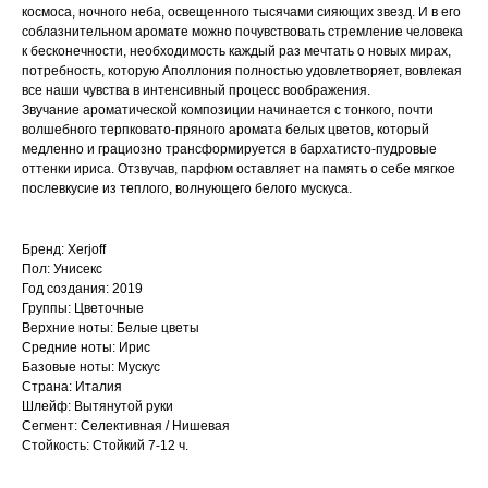
космоса, ночного неба, освещенного тысячами сияющих звезд. И в его
соблазнительном аромате можно почувствовать стремление человека
к бесконечности, необходимость каждый раз мечтать о новых мирах,
потребность, которую Аполлония полностью удовлетворяет, вовлекая
все наши чувства в интенсивный процесс воображения.
Звучание ароматической композиции начинается с тонкого, почти
волшебного терпковато-пряного аромата белых цветов, который
медленно и грациозно трансформируется в бархатисто-пудровые
оттенки ириса. Отзвучав, парфюм оставляет на память о себе мягкое
послевкусие из теплого, волнующего белого мускуса.
Бренд: Xerjoff
Пол: Унисекс
Год создания: 2019
Группы: Цветочные
Верхние ноты: Белые цветы
Средние ноты: Ирис
Базовые ноты: Мускус
Страна: Италия
Шлейф: Вытянутой руки
Сегмент: Селективная / Нишевая
Стойкость: Стойкий 7-12 ч.