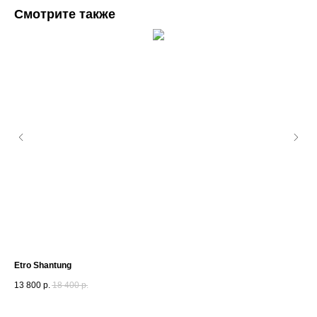
Смотрите также
Etro Shantung
Hu
13 800
р.
18 400
р.
1 7