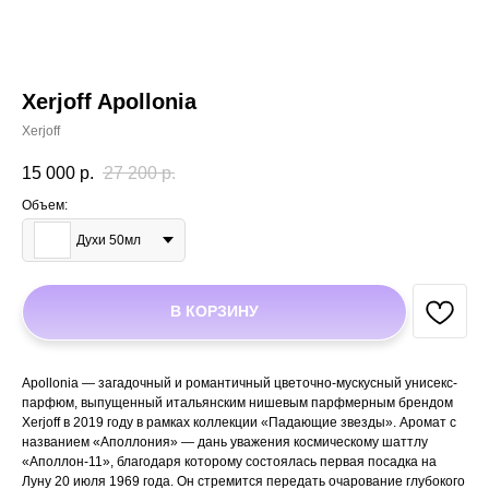
Xerjoff Apollonia
Xerjoff
15 000
р.
27 200
р.
Объем:
Духи 50мл
В КОРЗИНУ
Apollonia — загадочный и романтичный цветочно-мускусный унисекс-
парфюм, выпущенный итальянским нишевым парфмерным брендом
Xerjoff в 2019 году в рамках коллекции «Падающие звезды». Аромат с
названием «Аполлония» — дань уважения космическому шаттлу
«Аполлон-11», благодаря которому состоялась первая посадка на
Луну 20 июля 1969 года. Он стремится передать очарование глубокого